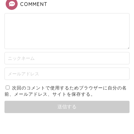
COMMENT
1回再生
ループ再生
次回のコメントで使用するためブラウザーに自分の名
前、メールアドレス、サイトを保存する。
바지를 살까 치마를 살까 생각 중이에요.
ズボンを買うか、スカートを買うか、迷っ
ています。