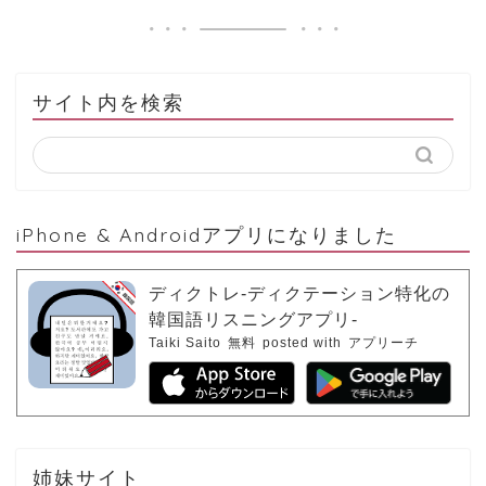
1回再生
サイト内を検索
ループ再生
iPhone & Androidアプリになりました
바지는 많이 있으니까 치마를 사는 게 어때
ディクトレ-ディクテーション特化の
요?
韓国語リスニングアプリ-
ズボンはたくさんあるのだから、スカート
Taiki Saito
無料
posted with
アプリーチ
を買ってはどうですか？
姉妹サイト